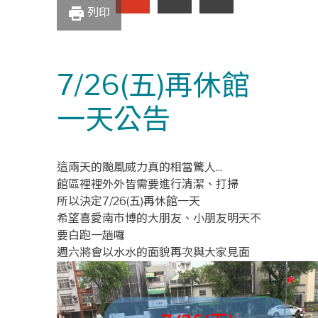
print
列印
7/26(五)再休館
一天公告
這兩天的颱風威力真的相當驚人...
館區裡裡外外皆需要進行清潔、打掃
所以決定7/26(五)再休館一天
希望喜愛南市博的大朋友、小朋友明天不
要白跑一趟囉
週六將會以水水的面貌再次與大家見面