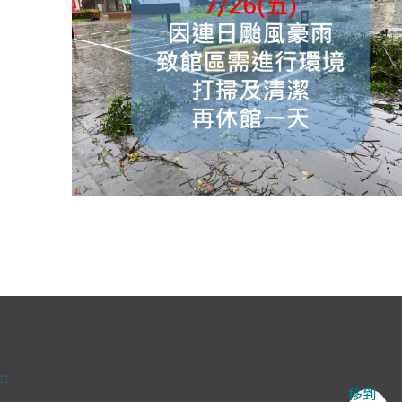
:::
移到