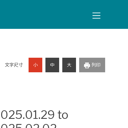
print
文字尺寸
小
中
大
列印
025.01.29
to