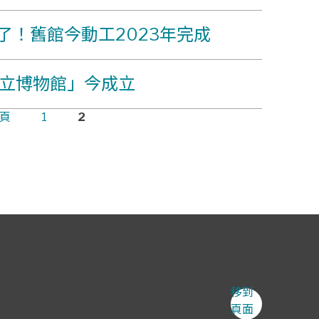
了！舊館今動工2023年完成
市立博物館」今成立
一頁
1
2
移到
頁面