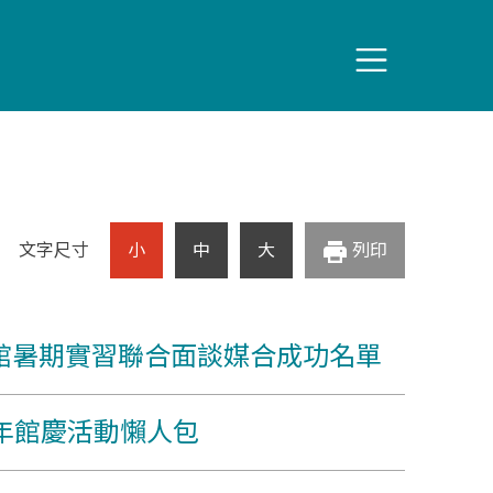
print
文字尺寸
小
中
大
列印
化館暑期實習聯合面談媒合成功名單
年館慶活動懶人包